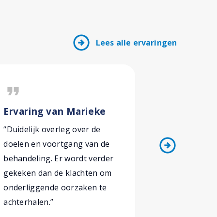
arrow_circle_right
Lees alle ervaringen
format_quote
format_quote
Ervaring van Marieke
Ervaring
“Duidelijk overleg over de
“Afspraak 
arrow_circle_right
doelen en voortgang van de
vlot! Ik dr
behandeling. Er wordt verder
waar ik met
gekeken dan de klachten om
lopen en m
onderliggende oorzaken te
zijn in kort
achterhalen.”