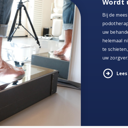
Wordt 
Bij de mees
podotherape
uw behandel
helemaal ni
te schieten
uw zorgver
arrow_circle_right
Lees