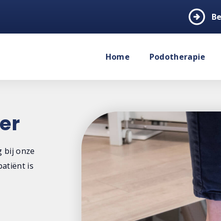
arrow_circle_right
Be
Home
Podotherapie
er
 bij onze
atiënt is