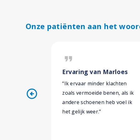
Onze patiënten aan het woor
format_quote
Ervaring van Marloes
“Ik ervaar minder klachten
arrow_circle_left
zoals vermoeide benen, als ik
andere schoenen heb voel ik
het gelijk weer.”