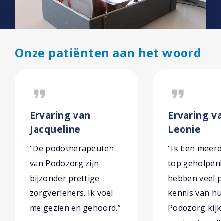
Onze patiënten aan het woord
format_quote
format_quote
Ervaring van
Ervaring v
Jacqueline
Leonie
“De podotherapeuten
“Ik ben meer
van Podozorg zijn
top geholpen
bijzonder prettige
hebben veel p
zorgverleners. Ik voel
kennis van hu
me gezien en gehoord.”
Podozorg kijk