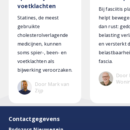
voetklachten
Bij fasciitis p
Statines, de meest
helpt bewege
gebruikte
dan rust: ged
cholesterolverlagende
belasting verl
medicijnen, kunnen
en versterkt 
soms spier-, been- en
belastbaarhei
voetklachten als
fascia.
bijwerking veroorzaken.
Door 
Woni
Door Mark van
Zijp
Contactgegevens
Podozorg Nieuwegein