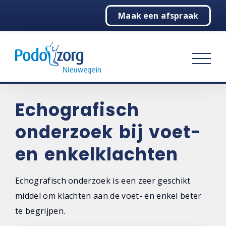
Maak een afspraak
Home
Podotherapie
Over podotherapie
Werkwijze
Echografisch
Echografie
onderzoek bij voet-
Zolen
en enkelklachten
Voetoefeningen
Echografisch onderzoek is een zeer geschikt
Klachtenwijzer
middel om klachten aan de voet- en enkel beter
te begrijpen.
Praktijk