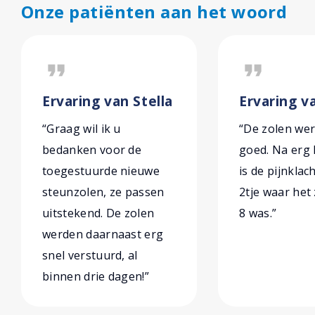
Onze patiënten aan het woord
format_quote
format_quote
Ervaring van Stella
Ervaring v
“Graag wil ik u
“De zolen we
bedanken voor de
goed. Na erg 
toegestuurde nieuwe
is de pijnklac
steunzolen, ze passen
2tje waar het
uitstekend. De zolen
8 was.”
werden daarnaast erg
snel verstuurd, al
binnen drie dagen!”