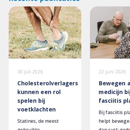
30 juli 2026
22 juni 2026
Cholesterolverlagers
Bewegen a
kunnen een rol
medicijn bi
spelen bij
fasciitis p
voetklachten
Bij fasciitis p
Statines, de meest
helpt bewege
gebruikte
dan rust: ged