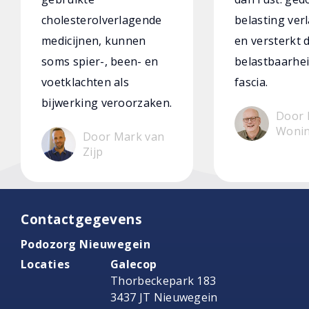
cholesterolverlagende
belasting verl
medicijnen, kunnen
en versterkt 
soms spier-, been- en
belastbaarhei
voetklachten als
fascia.
bijwerking veroorzaken.
Door 
Woni
Door Mark van
Zijp
Contactgegevens
Podozorg Nieuwegein
Locaties
Galecop
Thorbeckepark 183
3437 JT Nieuwegein