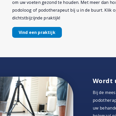
om uw voeten gezond te houden. Met meer dan hond
podoloog of podotherapeut bij u in de buurt. Klik
dichtstbijzijnde praktijk!
Vind een praktijk
Wordt 
Bij de mees
podotherape
uw behandel
helemaal ni