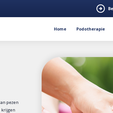
arrow_circle_right
Be
Home
Podotherapie
van pezen
 krijgen