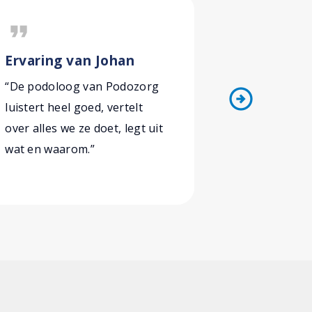
format_quote
format_quote
Ervaring van Johan
Ervaring
“De podoloog van Podozorg
“Een lastig
arrow_circle_right
luistert heel goed, vertelt
waar de po
over alles we ze doet, legt uit
aandacht a
wat en waarom.”
tot het dui
precies las