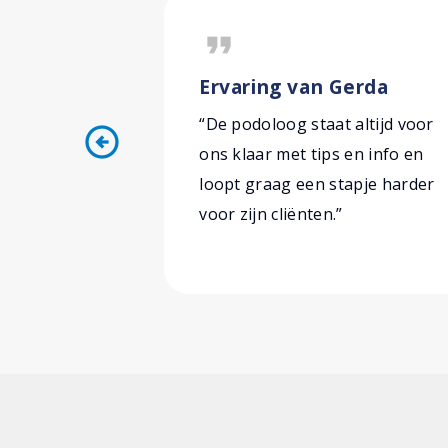
format_quote
Ervaring van Gerda
“De podoloog staat altijd voor
arrow_circle_left
ons klaar met tips en info en
loopt graag een stapje harder
voor zijn cliënten.”