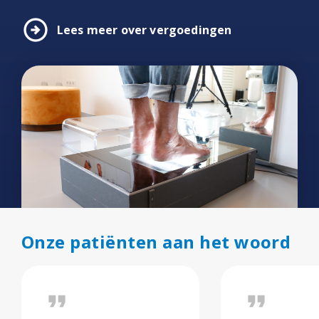
arrow_circle_right
Lees meer over vergoedingen
Onze patiënten aan het woord
format_quote
format_quote