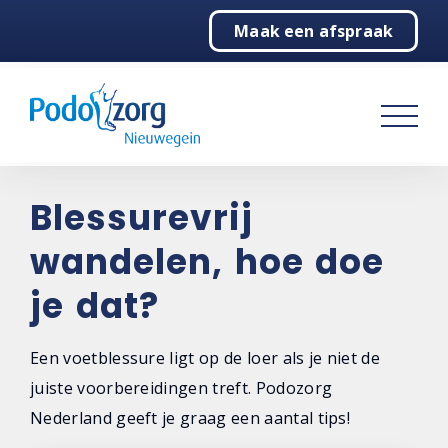
Maak een afspraak
Home
Podotherapie
Klachtenwijzer
Praktijk
Blessurevrij
wandelen, hoe doe
Contact
je dat?
Een voetblessure ligt op de loer als je niet de
juiste voorbereidingen treft. Podozorg
Nederland geeft je graag een aantal tips!