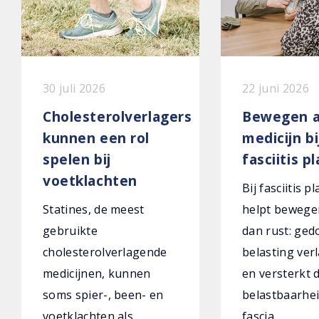
30 juli 2026
22 juni 2026
Cholesterolverlagers
Bewegen a
kunnen een rol
medicijn bi
spelen bij
fasciitis p
voetklachten
Bij fasciitis p
Statines, de meest
helpt bewege
gebruikte
dan rust: ged
cholesterolverlagende
belasting verl
medicijnen, kunnen
en versterkt 
soms spier-, been- en
belastbaarhei
voetklachten als
fascia.