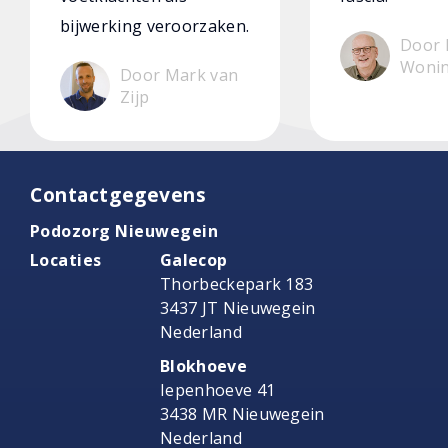
bijwerking veroorzaken.
Door 
Woni
Door Mark van
Zijp
Contactgegevens
Podozorg Nieuwegein
Locaties
Galecop
Thorbeckepark 183
3437 JT Nieuwegein
Nederland
Blokhoeve
Iepenhoeve 41
3438 MR Nieuwegein
Nederland