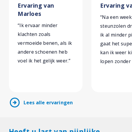
Ervaring van
Ervaring va
Marloes
“Na een week
“Ik ervaar minder
steunzolen d
klachten zoals
ik al minder p
vermoeide benen, als ik
gaat het sup
andere schoenen heb
kan ik weer k
voel ik het gelijk weer.”
lopen zonder 
arrow_circle_right
Lees alle ervaringen
Heeft u last van pijnlijke