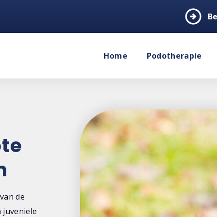
arrow_circle_right
Be
Home
Podotherapie
ote
n
 van de
 juveniele