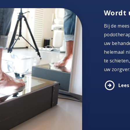
Wordt 
Bij de mees
podotherape
uw behandel
helemaal ni
te schieten
uw zorgver
arrow_circle_right
Lees