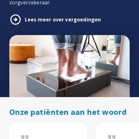
zorgverzekeraar.
arrow_circle_right
Lees meer over vergoedingen
Onze patiënten aan het woord
format_quote
format_quote