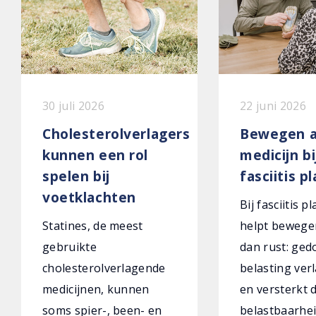
30 juli 2026
22 juni 2026
Cholesterolverlagers
Bewegen a
kunnen een rol
medicijn bi
spelen bij
fasciitis p
voetklachten
Bij fasciitis p
Statines, de meest
helpt bewege
gebruikte
dan rust: ged
cholesterolverlagende
belasting verl
medicijnen, kunnen
en versterkt 
soms spier-, been- en
belastbaarhei