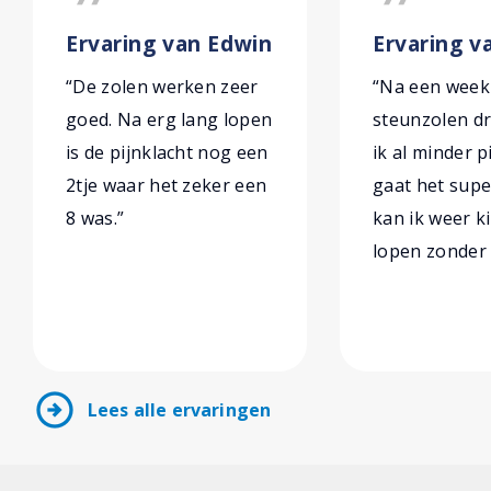
Ervaring van Edwin
Ervaring va
“De zolen werken zeer
“Na een week
goed. Na erg lang lopen
steunzolen d
is de pijnklacht nog een
ik al minder p
2tje waar het zeker een
gaat het sup
8 was.”
kan ik weer k
lopen zonder 
arrow_circle_right
Lees alle ervaringen