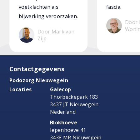
voetklachten als
fascia.
bijwerking veroorzaken.
Door 
Woni
Door Mark van
Zijp
Contactgegevens
Podozorg Nieuwegein
Locaties
Galecop
Thorbeckepark 183
3437 JT Nieuwegein
Nederland
Blokhoeve
Iepenhoeve 41
3438 MR Nieuwegein