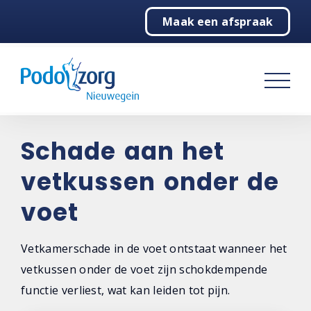
Maak een afspraak
Home
Podotherapie
Klachtenwijzer
Praktijk
Schade aan het
vetkussen onder de
Contact
voet
Vetkamerschade in de voet ontstaat wanneer het
vetkussen onder de voet zijn schokdempende
functie verliest, wat kan leiden tot pijn.