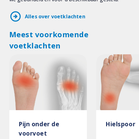
arrow_circle_right
Alles over voetklachten
Meest voorkomende
voetklachten
Pijn onder de
Hielspoor
voorvoet