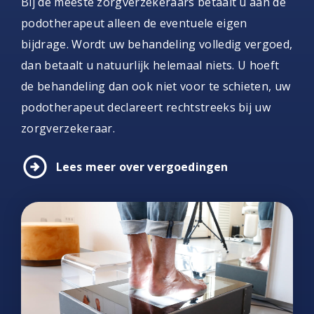
Bij de meeste zorgverzekeraars betaalt u aan de
podotherapeut alleen de eventuele eigen
bijdrage. Wordt uw behandeling volledig vergoed,
dan betaalt u natuurlijk helemaal niets. U hoeft
de behandeling dan ook niet voor te schieten, uw
podotherapeut declareert rechtstreeks bij uw
zorgverzekeraar.
arrow_circle_right
Lees meer over vergoedingen