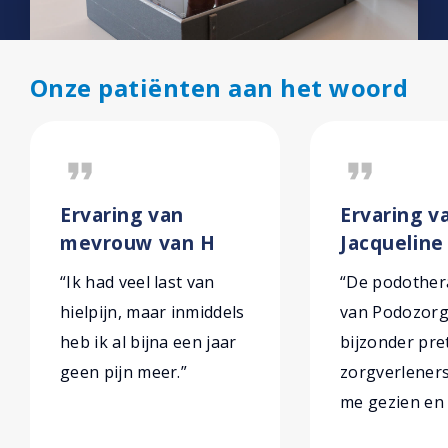
Onze patiënten aan het woord
format_quote
format_quote
Ervaring van
Ervaring v
mevrouw van H
Jacqueline
“Ik had veel last van
“De podothe
hielpijn, maar inmiddels
van Podozorg 
heb ik al bijna een jaar
bijzonder pre
geen pijn meer.”
zorgverleners.
me gezien en