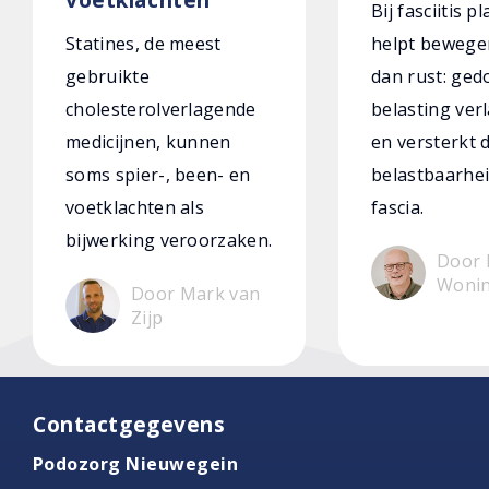
Bij fasciitis p
Statines, de meest
helpt bewege
gebruikte
dan rust: ged
cholesterolverlagende
belasting verl
medicijnen, kunnen
en versterkt 
soms spier-, been- en
belastbaarhei
voetklachten als
fascia.
bijwerking veroorzaken.
Door 
Woni
Door Mark van
Zijp
Contactgegevens
Podozorg Nieuwegein