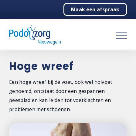
Maak een afspraak
Home
Podotherapie
Klachtenwijzer
Praktijk
Hoge wreef
Contact
Een hoge wreef bij de voet, ook wel holvoet
genoemd, ontstaat door een gespannen
peesblad en kan leiden tot voetklachten en
problemen met schoenen.