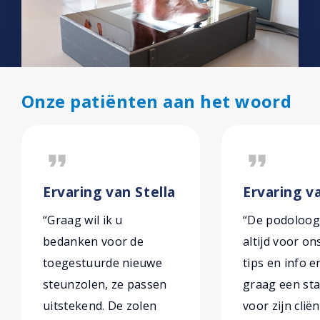
Onze patiënten aan het woord
format_quote
format_quote
Ervaring van Stella
Ervaring v
“Graag wil ik u
“De podoloog
bedanken voor de
altijd voor on
toegestuurde nieuwe
tips en info e
steunzolen, ze passen
graag een sta
uitstekend. De zolen
voor zijn cliën