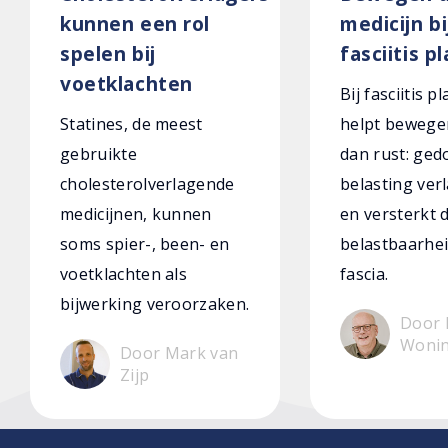
kunnen een rol
medicijn bi
spelen bij
fasciitis p
voetklachten
Bij fasciitis p
Statines, de meest
helpt bewege
gebruikte
dan rust: ged
cholesterolverlagende
belasting verl
medicijnen, kunnen
en versterkt 
soms spier-, been- en
belastbaarhei
voetklachten als
fascia.
bijwerking veroorzaken.
Door 
Woni
Door Mark van
Zijp